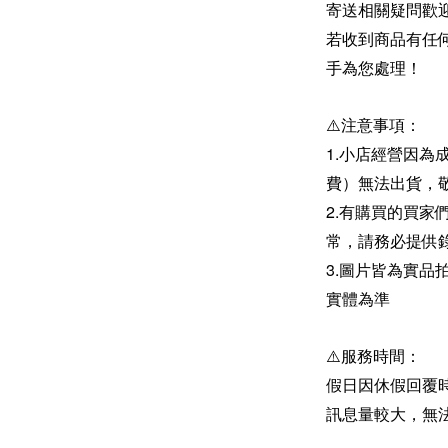
寄送相關疑問歡
若收到商品有任
手為您處理！
⚠️注意事項：
1.小店經營因為
費）無法出貨，
2.有購買的買
常，請務必提供
3.圖片皆為實
實體為準
⚠️服務時間：
假日因休假回覆
訊息量較大，無