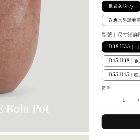
板岩灰Grey
對應水盤請看
型號｜尺寸請詳
D38 H33｜
D45 H38
D55 H45
數量