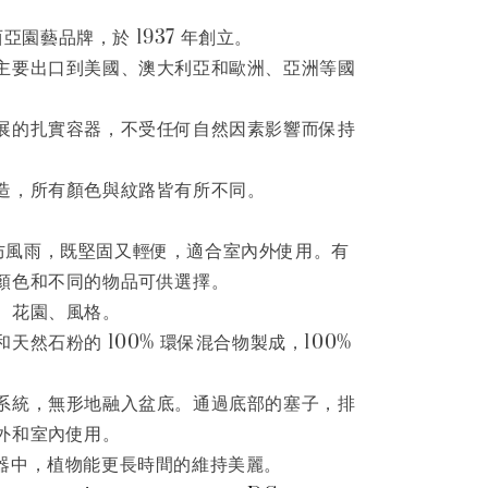
來西亞園藝品牌，於 1937 年創立。
主要出口到美國、澳大利亞和歐洲、亞洲等國
展的扎實容器，不受任何自然因素影響而保持
造，所有顏色與紋路皆有所不同。
 花盆防風雨，既堅固又輕便，適合室內外使用。有
顏色和不同的物品可供選擇。
、花園、風格。
天然石粉的 100% 環保混合物製成，100%
系統，無形地融入盆底。通過底部的塞子，排
外和室內使用。
ne 盆器中，植物能更長時間的維持美麗。