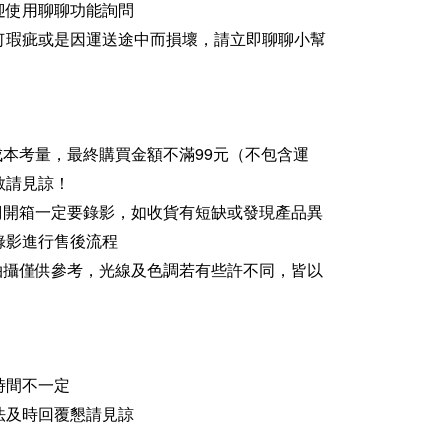
迎使用聊聊功能詢問
何瑕疵或是因運送途中而損壞，請立即聊聊小幫
成本考量，最終購買金額不滿99元（不包含運
敬請見諒！
家們開箱一定要錄影，如收貨有短缺或發現產品異
錄影進行售後流程
品拍攝僅供參考，光線及色調若有些許不同，皆以
時間不一定
法及時回覆懇請見諒