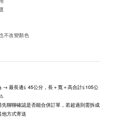
用
選
曬也不改變顏色
 → 最長邊≦ 45公分，長＋寬＋高合計≦105公
⚠️
請先聊聊確認是否能合併訂單，若超過則需拆成
其他方式寄送