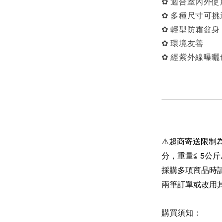
✿ 適合室內外使
✿ 多種尺寸可挑
✿ 輕型防霜盆身
✿ 環境友善
✿ 經紫外線曝
⚠️超商寄送限制為
分，重量≦ 5公斤
採購多項商品時
兩筆訂單或改用
購買須知：