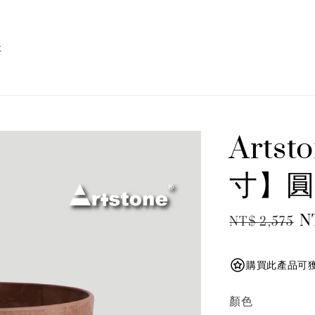
址
Artst
寸】圓
Regular
S
N
NT$ 2,575
price
p
購買此產品可獲得
顏色