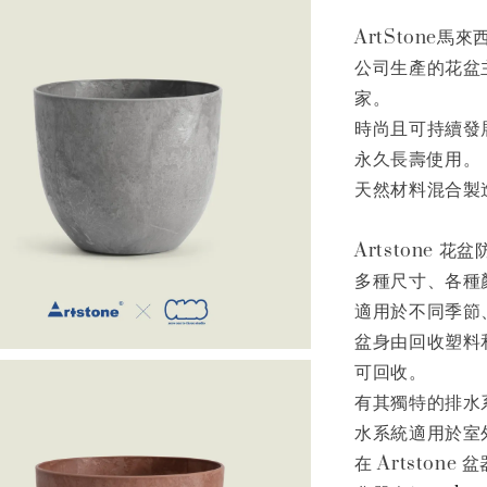
ArtStone馬
公司生產的花盆
家。
時尚且可持續發
永久長壽使用。
天然材料混合製
Artstone
多種尺寸、各種
適用於不同季節
盆身由回收塑料和
可回收。
有其獨特的排水
水系統適用於室
在 Artsto