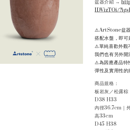
盆器介紹 →
htt
IDVizTOi/?i
⚠️ArtSto
搭配水盤，即可
⚠️單純喜歡外
我們也有另外開
⚠️為因應產品
彈性及實用性的
商品規格：
板岩灰／松露棕
D38 H33
內徑36.7cm｜
高33cm
D45 H38