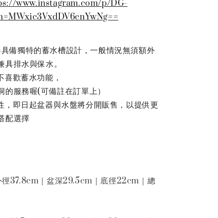
ps://www.instagram.com/p/DG-
gsh=MWxic3VxdDV6cnYwNg==
ne盆器具備獨特的蓄水槽設計，一般情況無須額外
兼具排水與保水。
觀不喜歡蓄水功能，
洞的服務喔(可備註在訂單上）
特性，即日起盆器與水盤將分開販售，以提供更
搭配選擇
外徑37.8cm｜盆深29.5cm｜底徑22cm｜總