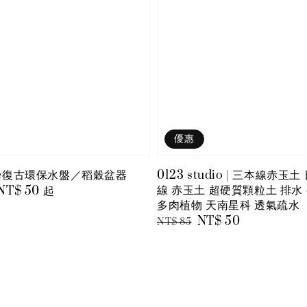
優惠
are復古環保水盤／稻穀盆器
0123 studio | 三本線赤玉
線 赤玉土 超硬質顆粒土 排水
le
NT$ 50
起
多肉植物 天南星科 透氣疏水
ce
Regular
Sale
NT$ 50
NT$ 85
price
price