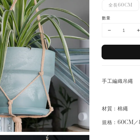
全長60CM
數量
手工編織吊繩
材質：棉繩
規格：60CM／