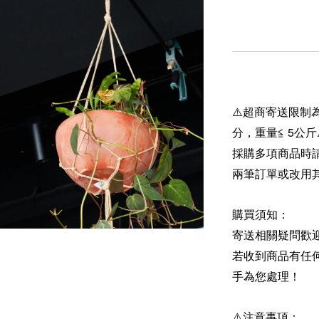
⚠️超商寄送限制為
分，重量≦ 5公斤
採購多項商品時
兩筆訂單或改用
購買須知：
寄送相關疑問歡
若收到商品有任
手為您處理！
⚠️注意事項：