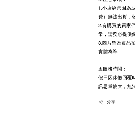
1.小店經營因為
費）無法出貨，
2.有購買的買
常，請務必提供
3.圖片皆為實
實體為準
⚠️服務時間：
假日因休假回覆
訊息量較大，無
分享