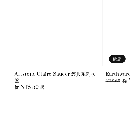
優惠
Artstone Claire Saucer 經典系列水
Earthw
盤
Regular
Sa
從
NT$ 65
Regular
從
NT$ 50
起
price
pri
price