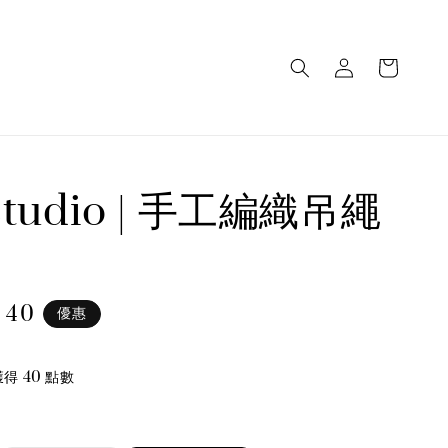
 studio | 手工編織吊繩
 40
優惠
e
得 40 點數