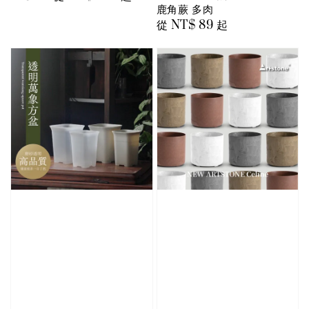
鹿角蕨 多肉
price
price
Regular
從
NT$ 89
起
price