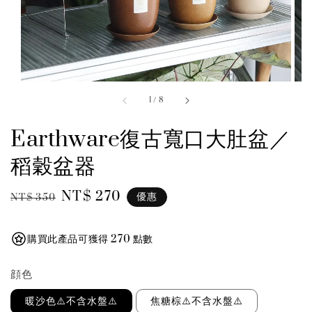
1
/
8
Earthware復古寬口大肚盆／
稻穀盆器
Regular
Sale
NT$ 270
優惠
NT$ 350
price
price
購買此產品可獲得 270 點數
顔色
暖沙色⚠️不含水盤⚠️
焦糖棕⚠️不含水盤⚠️