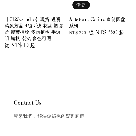
優惠
【0123.studio】現貨 透明
Artstone Celine 直筒圓盆
萬象方盆 4號 5號 花盆 塑膠
系列
盆 觀葉植物 多肉植物 半透
Regular
Sale
從
NT$ 220
起
NT$ 275
明 塊根 潮流 多色可選
price
price
Regular
從
NT$ 10
起
price
Contact Us
聯繫我們，解決你綠色的疑難雜症