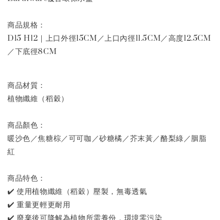
商品規格：
D15 H12｜上口外徑15CM／上口內徑11.5CM／高度12.5CM
／下底徑8CM
商品材質：
植物纖維（稻穀）
商品顏色：
暖沙色／焦糖棕／可可咖／砂糖橘／芥末黃／酪梨綠／胭脂
紅
商品特色：
✔️ 使用植物纖維（稻穀）壓製，無毒透氣
✔️ 重量更輕更耐用
✔️ 廢棄後可降解為植物所需養份，環境零污染