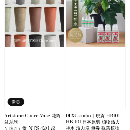
優惠
Artstone Claire Vase 花筒
0123 studio｜現貨 HB101
盆系列
HB-101 日本原裝 植物活力
神水 活力液 無毒 觀葉植物
Regular
Sale
從
NT$ 420
起
NT$ 715