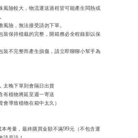
株風險較大，物流運送過程皆可能產生悶熱或
，
擔風險，無法接受請勿下單。
包裝保持植栽的完整，開箱務必全程錄影以保
包裝不完整而產生損傷，請立即聊聊小幫手為
，太晚下單則會隔日出貨
含有植物將延至週一寄送
貨會導致植物在箱中太久）
為成本考量，最終購買金額不滿99元（不包含運
敬請見諒！