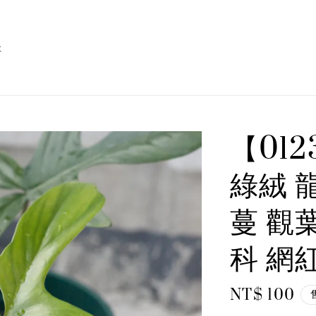
址
【012
綠絨 
蔓 觀
科 網
Regular
NT$ 100