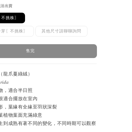
無法出貨
〖不挑株〗
一芽〖不挑株〗
其他尺寸請聊聊詢問
售完
（龍爪蔓綠絨）
𝑟𝑖𝑑𝑎
物，適合半日照
很適合擺放在室內
形，葉緣有全緣至羽狀深裂
葉植物葉面充滿綠意
生到成熟有著不同的變化，不同時期可以觀察