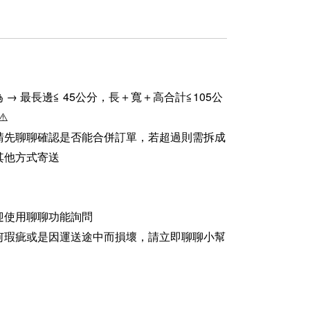
 → 最長邊≦ 45公分，長＋寬＋高合計≦105公
⚠️
請先聊聊確認是否能合併訂單，若超過則需拆成
其他方式寄送
迎使用聊聊功能詢問
何瑕疵或是因運送途中而損壞，請立即聊聊小幫