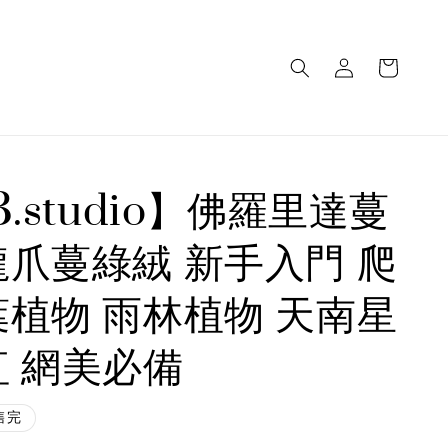
3.studio】佛羅里達蔓
龍爪蔓綠絨 新手入門 爬
葉植物 雨林植物 天南星
紅 網美必備
售完