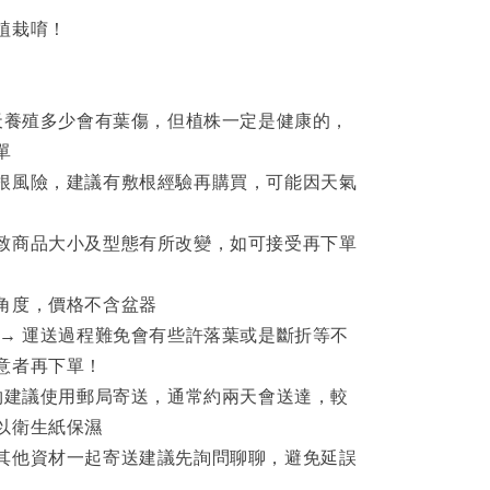
植栽唷！
露天養殖多少會有葉傷，但植株一定是健康的，
單
根風險，建議有敷根經驗再購買，可能因天氣
致商品大小及型態有所改變，如可接受再下單
角度，價格不含盆器
 → 運送過程難免會有些許落葉或是斷折等不
意者再下單！
植物建議使用郵局寄送，通常約兩天會送達，較
以衛生紙保濕
其他資材一起寄送建議先詢問聊聊，避免延誤