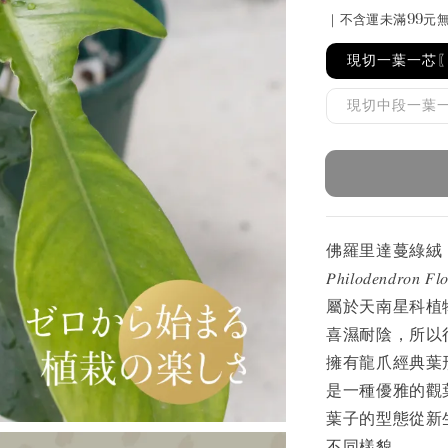
price
｜不含運未滿99元
現切一葉一芯
現切中段一葉
佛羅里達蔓綠絨
𝑃ℎ𝑖𝑙𝑜𝑑𝑒𝑛𝑑𝑟𝑜𝑛 𝐹𝑙𝑜
屬於天南星科植
喜濕耐陰，所以
擁有龍爪經典葉
是一種優雅的觀
葉子的型態從新
不同樣貌