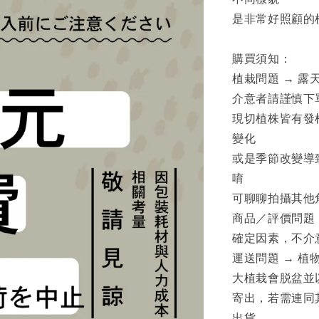
是非常好照顧的
購買須知：
植栽問題 → 
介意者請謹慎下
現切植株皆有發
變化
或是季節改變導
唷
可聊聊拍攝其他
商品／評價問題
確定因素，不介
運送問題 → 
大植栽會脱盆並
寄出，若需連同
出貨。