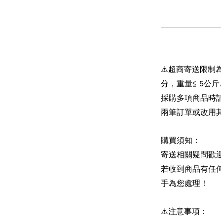
⚠️超商寄送限制為
分，重量≦ 5公斤
採購多項商品時
兩筆訂單或改用
購買須知：
寄送相關疑問歡
若收到商品有任
手為您處理！
⚠️注意事項：