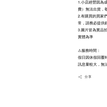
1.小店經營因為
費）無法出貨，
2.有購買的買
常，請務必提供
3.圖片皆為實
實體為準
⚠️服務時間：
假日因休假回覆
訊息量較大，無
分享