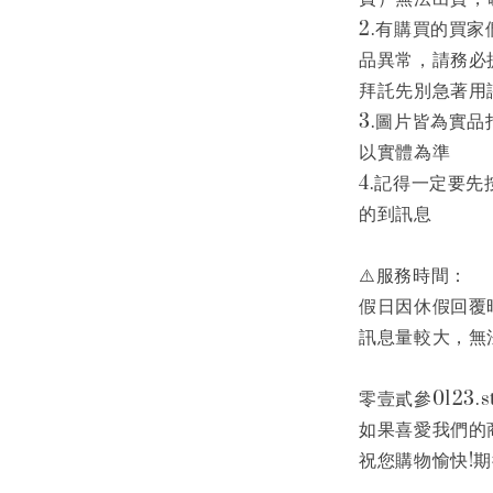
2.有購買的買
品異常，請務必
拜託先別急著用
3.圖片皆為實
以實體為準
4.記得一定要
的到訊息
⚠️服務時間：
假日因休假回覆
訊息量較大，無
零壹貳參0123.st
如果喜愛我們的
祝您購物愉快!期