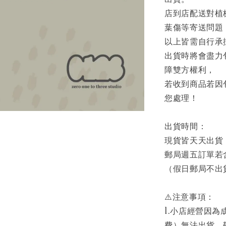
店到店配送對植
葉傷等寄送問題
以上皆需自行承
出貨時將會盡力
障雙方權利，
若收到商品若因
您處理！
出貨時間：
現貨皆天天出貨
郵局週五訂單若
（假日郵局不出
⚠️注意事項：
1.小店經營因
費）無法出貨，