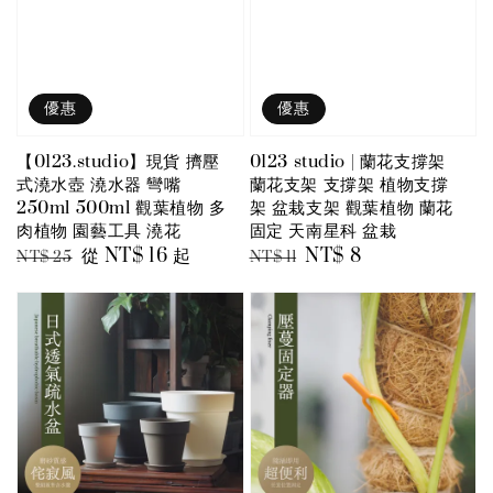
優惠
優惠
【0123.studio】現貨 擠壓
0123 studio | 蘭花支撐架
式澆水壺 澆水器 彎嘴
蘭花支架 支撐架 植物支撐
250ml 500ml 觀葉植物 多
架 盆栽支架 觀葉植物 蘭花
肉植物 園藝工具 澆花
固定 天南星科 盆栽
Regular
Sale
從
NT$ 16
起
Regular
Sale
NT$ 8
NT$ 25
NT$ 11
price
price
price
price