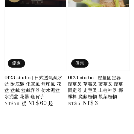
優惠
優惠
0123 studio | 日式透氣疏水
0123 studio | 壓蔓固定器
盆 附底盤 仛寂風 無印風 花
壓蔓叉 草莓叉 藤蔓叉 壓蔓
盆 盆栽 盆栽容器 仿水泥盆
固定器 走莖叉 上柱神器 椰
水泥盆 花器 龜背芋
纖棒 爬藤植物 觀葉植物
Regular
Sale
從
NT$ 60
起
Regular
Sale
NT$ 3
NT$ 79
NT$ 5
price
price
price
price