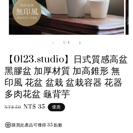
1
/
4
【0123.studio】日式質感高盆
黑膠盆 加厚材質 加高錐形 無
印風 花盆 盆栽 盆栽容器 花器
多肉花盆 龜背芋
Regular
Sale
NT$ 35
優惠
NT$ 50
price
price
購買此產品可獲得 35 點數