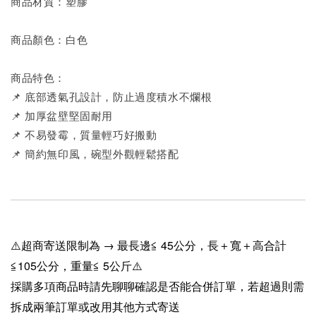
商品材質：塑膠
商品顏色：白色
商品特色：
📌 底部透氣孔設計，防止過度積水不爛根
📌 加厚盆壁堅固耐用
📌 不易發霉，質量輕巧好搬動
📌 簡約無印風，碗型外觀輕鬆搭配
⚠️超商寄送限制為 → 最長邊≦ 45公分，長＋寬＋高合計
≦105公分，重量≦ 5公斤⚠️
採購多項商品時請先聊聊確認是否能合併訂單，若超過則需
拆成兩筆訂單或改用其他方式寄送