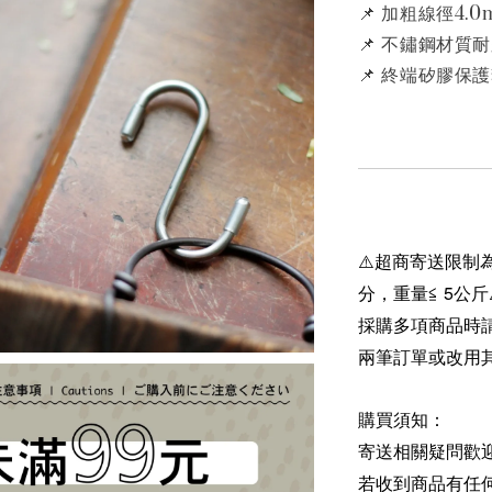
📌 加粗線徑4.0
📌 不鏽鋼材質
📌 終端矽膠保
⚠️超商寄送限制為
分，重量≦ 5公斤
採購多項商品時
兩筆訂單或改用
購買須知：
寄送相關疑問歡
若收到商品有任