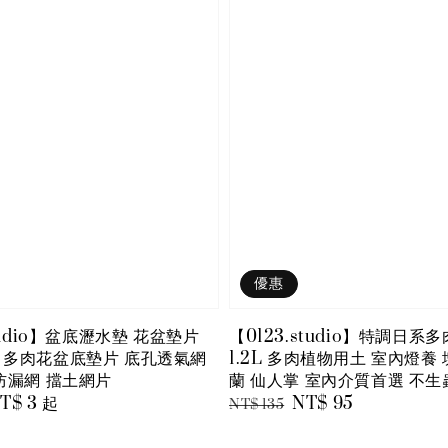
優惠
studio】盆底瀝水墊 花盆墊片
【0123.studio】特調日系
 多肉花盆底墊片 底孔透氣網
1.2L 多肉植物用土 室內燈養
防漏網 擋土網片
蘭 仙人掌 室內介質首選 不生
e
T$ 3
起
Regular
Sale
NT$ 95
NT$ 135
e
price
price