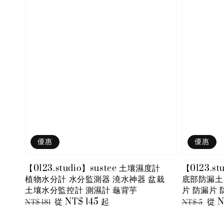
優惠
優惠
【0123.studio】sustee 土壤濕度計
【0123.
植物水分計 水分監測器 澆水神器 盆栽
底部防漏土
土壤水分監控計 測濕計 龜背芋
片 防漏片 
Regular
Sale
從
NT$ 145
起
Regular
Sal
從
N
NT$ 181
NT$ 5
price
price
price
pric