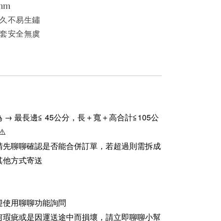
mm
耐久不易生鏽
護套安全無虞
 → 最長邊≦ 45公分，長＋寬＋高合計≦105公
⚠️
請先聊聊確認是否能合併訂單，若超過則需拆成
其他方式寄送
迎使用聊聊功能詢問
何瑕疵或是因運送途中而損壞，請立即聊聊小幫