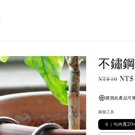
址
不鏽鋼
Regular
Sale
NT$
NT$ 10
price
pric
購買此產品可獲
園藝工具
Ｓ｜勾內寬20