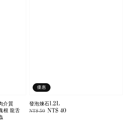
優惠
多肉介質
發泡煉石1.2L
 塊根 龍舌
Regular
Sale
NT$ 40
NT$ 50
蟲
price
price