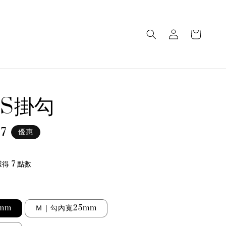
S掛勾
 7
優惠
e
得 7 點數
mm
Ｍ｜勾內寬25mm