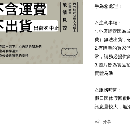
手為您處理！
⚠️注意事項：
1.小店經營因為
費）無法出貨，
2.有購買的買
常，請務必提供
3.圖片皆為實
實體為準
⚠️服務時間：
假日因休假回覆
訊息量較大，無
分享