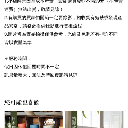
1.小店經營因為成本考量，最終購買金額不滿99元（不包含
運費）無法出貨，敬請見諒！
2.有購買的買家們開箱一定要錄影，如收貨有短缺或發現產
品異常，請務必提供錄影進行售後流程
3.圖片皆為實品拍攝僅供參考，光線及色調若有些許不同，
皆以實體為準
⚠️服務時間：
假日因休假回覆時間不一定
訊息量較大，無法及時回覆懇請見諒
您可能也喜歡