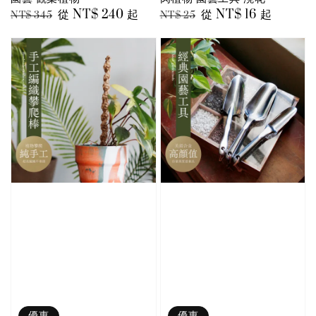
Regular
Sale
從
NT$ 240
起
Regular
Sale
從
NT$ 16
起
NT$ 345
NT$ 25
price
price
price
price
優惠
優惠