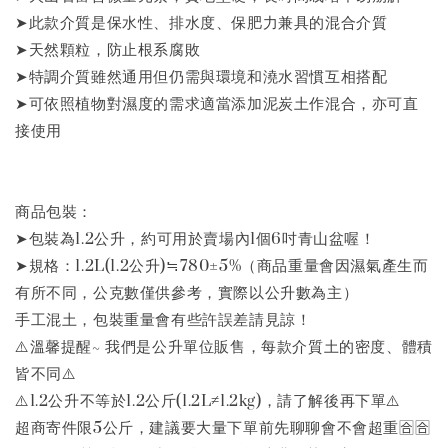
➤此款介質是保水性、排水度、保肥力兼具的混合介質
➤天然顆粒，防止根系腐敗
➤特調介質雖然通用但仍需與環境和澆水習慣互相搭配
➤可依照植物對濕度的需求適當添加泥炭土作混合，亦可直
接使用
商品包裝：
➤包裝為1.2公升，約可用於賣場內1個6吋青山盆喔！
➤規格：1.2L(1.2公升)≒780±5%（商品重量會因濕氣產生而
有所不同，公克數僅供參考，實際以公升數為主）
手工混土，包裝重量會有些許誤差請見諒！
⚠️溫馨提醒~ 我們是公升單位販售，每款介質土的密度、體積
皆不同⚠️
⚠️1.2公升不等於1.2公斤(1.2L≠1.2kg)，請了解後再下單⚠️
超商寄件限5公斤，建議要大量下單前先聊聊會不會超重🈴🈴