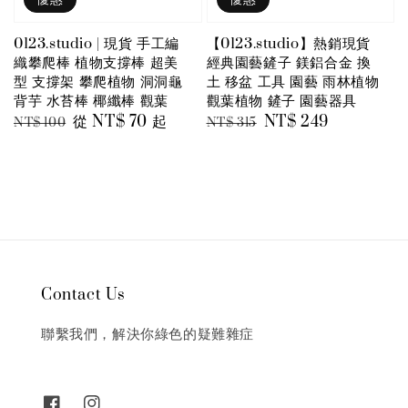
0123.studio | 現貨 手工編
【0123.studio】熱銷現貨
織攀爬棒 植物支撐棒 超美
經典園藝鏟子 鎂鋁合金 換
型 支撐架 攀爬植物 洞洞龜
土 移盆 工具 園藝 雨林植物
背芋 水苔棒 椰纖棒 觀葉
觀葉植物 鏟子 園藝器具
Regular
Sale
從
NT$ 70
起
Regular
Sale
NT$ 249
NT$ 100
NT$ 315
price
price
price
price
Contact Us
聯繫我們，解決你綠色的疑難雜症