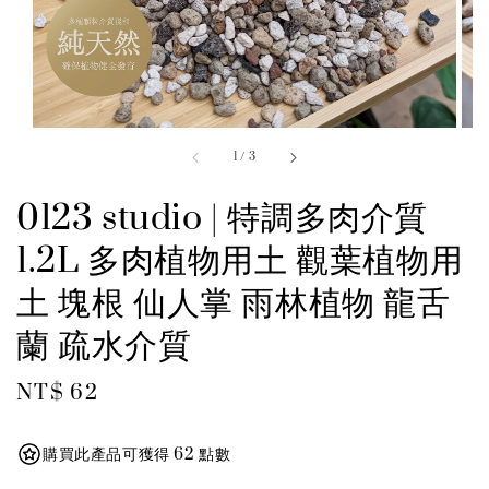
1
/
3
0123 studio | 特調多肉介質
1.2L 多肉植物用土 觀葉植物用
土 塊根 仙人掌 雨林植物 龍舌
蘭 疏水介質
Regular
NT$ 62
price
購買此產品可獲得 62 點數