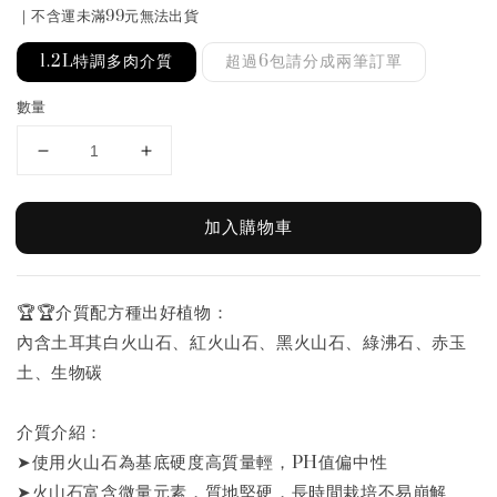
｜不含運未滿99元無法出貨
1.2L特調多肉介質
超過6包請分成兩筆訂單
數量
加入購物車
🏆️🏆️介質配方種出好植物：
內含土耳其白火山石、紅火山石、黑火山石、綠沸石、赤玉
土、生物碳
介質介紹：
➤使用火山石為基底硬度高質量輕，PH值偏中性
➤火山石富含微量元素，質地堅硬，長時間栽培不易崩解