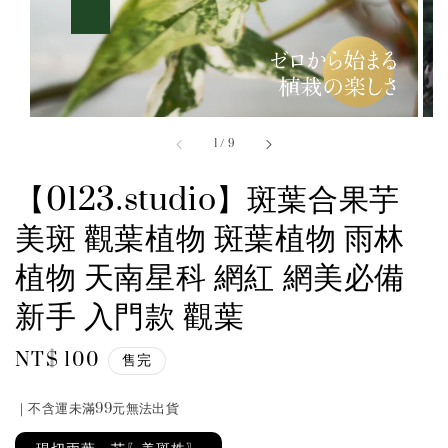
1
/
9
【0123.studio】斑葉合果芋
美斑 觀葉植物 斑葉植物 雨林
植物 天南星科 網紅 網美必備
新手 入門款 觀葉
Regular
NT$ 100
售完
price
｜不含運未滿99元無法出貨