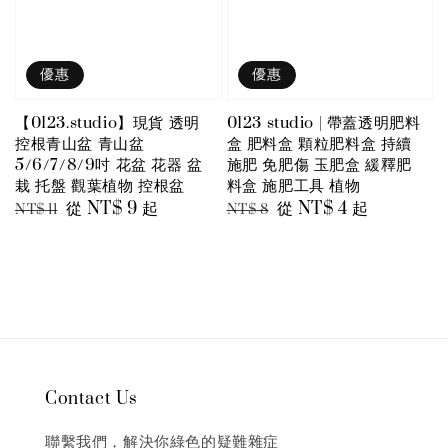
優惠
優惠
【0123.studio】現貨 透明
0123 studio | 帶蓋透明肥料
控根青山盆 青山盆
盒 肥料盒 顆粒肥料盒 持續
5/6/7/8/9吋 花盆 花器 盆
施肥 免肥傷 玉肥盒 緩釋肥
栽 托盤 觀葉植物 控根盆
料盒 施肥工具 植物
Regular
Sale
從
NT$ 9
起
Regular
Sale
從
NT$ 4
起
NT$ 11
NT$ 8
price
price
price
price
Contact Us
聯繫我們，解決你綠色的疑難雜症