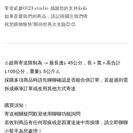
零壹貳參0123.studio 感謝您的支持👍️👍️
如果喜愛我們的商品，請記得關注我們唷
祝您購物愉快!期待您再次光臨😊😊
⚠️超商寄送限制為 → 最長邊≦ 45公分，長＋寬＋高合計
≦105公分，重量≦ 5公斤⚠️
採購多項商品時請先聊聊確認是否能合併訂單，若超過則需
拆成兩筆訂單或改用其他方式寄送
購買須知：
寄送相關疑問歡迎使用聊聊功能詢問
若收到商品有任何瑕疵或是因運送途中而損壞，請立即聊聊
小幫手為您處理！