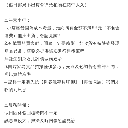
（假日郵局不出貨會導致植物在箱中太久）
⚠️注意事項：
1.小店經營因為成本考量，最終購買金額不滿99元（不包含
運費）無法出貨，敬請見諒！
2.有購買的買家們，開箱一定要錄影，如收貨有短缺或發現
產品異常，請務必提供錄影進行售後流程
拜託先別急著用評價做溝通唷
3.圖片皆為實品拍攝僅供參考，光線及色調若有些許不同，
皆以實體為準
4.記得一定要先按【與客服專員聊聊】【再發問題】我們才
收的到訊息
⚠️服務時間：
假日因休假回覆時間不一定
訊息量較大，無法及時回覆懇請見諒