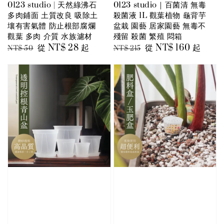
0123 studio | 天然綠沸石
0123 studio｜百菌清 無毒
多肉鋪面 土質改良 吸除土
殺菌液 1L 觀葉植物 龜背芋
壤有害氣體 防止根部腐爛
盆栽 園藝 居家園藝 無毒不
觀葉 多肉 介質 水族濾材
殘留 殺菌 繁殖 悶箱
Regular
Sale
從
NT$ 28
起
Regular
Sale
從
NT$ 160
起
NT$ 50
NT$ 215
price
price
price
price