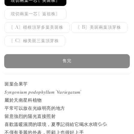
現切兩葉一芯〖美斑株〗
現切兩葉一芯〖返祖株〗
〖A〗穩根頂芽多葉美斑株
〖B〗美斑兩葉頂芽株
〖C〗極美斑三葉頂芽株
售完
斑葉合果芋
𝑆𝑦𝑛𝑔𝑜𝑛𝑖𝑢𝑚 𝑝𝑜𝑑𝑜𝑝ℎ𝑦𝑙𝑙𝑢𝑚 '𝑉𝑎𝑟𝑖𝑒𝑔𝑎𝑡𝑢𝑚'
屬於天南星科植物
平常可以放在光線明亮的地方
留意強烈的陽光直接照射
喜歡溫暖濕潤的環境，夏季記得給它喝水水唷💦💦
不僅有美麗的外表，照顧上也很好上手