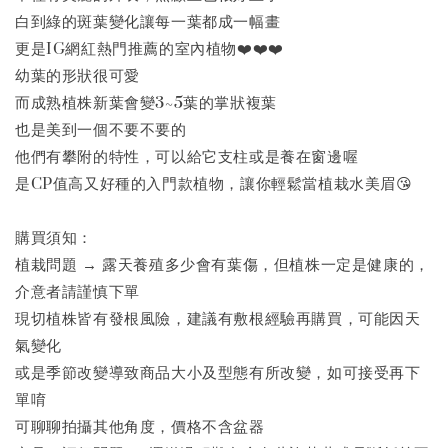
白到綠的斑葉變化讓每一葉都成一幅畫
更是IG網紅熱門推薦的室內植物❤️❤️❤️
幼葉的形狀很可愛
而成熟植株新葉會變3~5葉的掌狀複葉
也是美到一個不要不要的
他們有攀附的特性，可以給它支柱或是養在窗邊喔
是CP值高又好種的入門款植物，讓你輕鬆當植栽水美眉😘
購買須知：
植栽問題 → 露天養殖多少會有葉傷，但植株一定是健康的，
介意者請謹慎下單
現切植株皆有發根風險，建議有敷根經驗再購買，可能因天
氣變化
或是季節改變導致商品大小及型態有所改變，如可接受再下
單唷
可聊聊拍攝其他角度，價格不含盆器