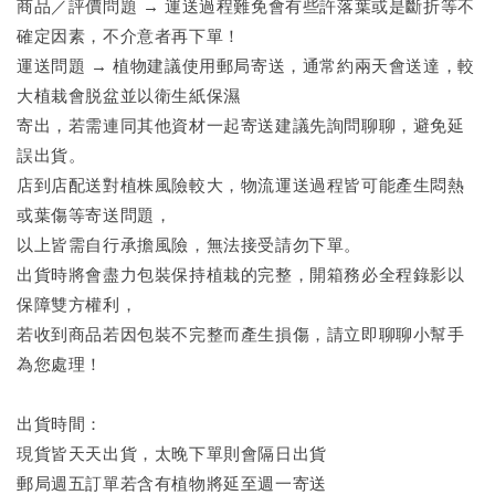
商品／評價問題 → 運送過程難免會有些許落葉或是斷折等不
確定因素，不介意者再下單！
運送問題 → 植物建議使用郵局寄送，通常約兩天會送達，較
大植栽會脱盆並以衛生紙保濕
寄出，若需連同其他資材一起寄送建議先詢問聊聊，避免延
誤出貨。
店到店配送對植株風險較大，物流運送過程皆可能產生悶熱
或葉傷等寄送問題，
以上皆需自行承擔風險，無法接受請勿下單。
出貨時將會盡力包裝保持植栽的完整，開箱務必全程錄影以
保障雙方權利，
若收到商品若因包裝不完整而產生損傷，請立即聊聊小幫手
為您處理！
出貨時間：
現貨皆天天出貨，太晚下單則會隔日出貨
郵局週五訂單若含有植物將延至週一寄送